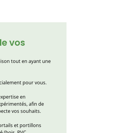
de vos
aison tout en ayant une
écialement pour vous.
expertise en
xpérimentés, afin de
pecte vos souhaits.
tails et portillons
é (bois, PVC,