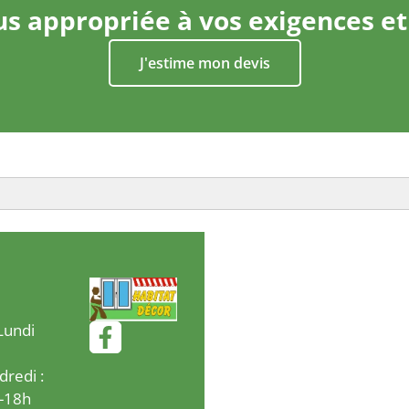
lus appropriée à vos exigences e
J'estime mon devis
Lundi
dredi :
-18h