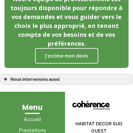
toujours disponible pour répondre à
vos demandes et vous guider vers le
choix le plus approprié, en tenant
compte de vos besoins et de vos
préférences.
J'estime mon devis
Nous intervenons aussi
Menuisier
Menuisier Beaufort-en-Anjou
Menuisier Les Rosiers-sur-Loire
Menuisier Gennes
Menuisier Longué-Jumelles
Menu
Menuisier Corné
Menuisier Loire-Authion
Menuisier Mazé
Accueil
Menuisier Fontaine-Guérin
HABITAT DECOR SUD
Menuisier Brion
Prestations
OUEST
Menuisier Saint-Mathurin-sur-Loire